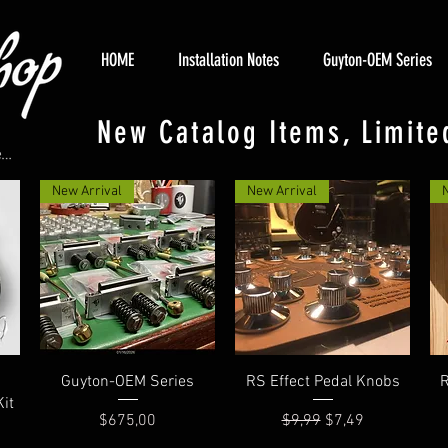
HOME
Installation Notes
Guyton-OEM Series
New Catalog Items, Limite
New Arrival
New Arrival
Hızlı Bakış
Hızlı Bakış
Guyton-OEM Series
RS Effect Pedal Knobs
R
it
Fiyat
Normal Fiyat
İndirimli Fiyat
$675,00
$9,99
$7,49