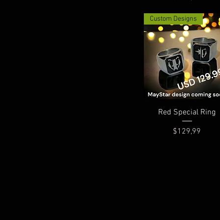
Custom Designs
Hızlı Bakış
Red Special Ring
Fiyat
$129,99