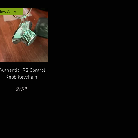
New Arrival
Hızlı Bakış
"Authentic" RS Control
Knob Keychain
Fiyat
$9,99