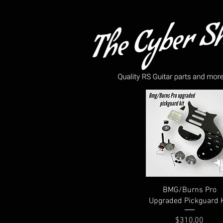
Hızlı Bakış
BMG/Burns Pro
Upgraded Pickguard K
Fiyat
$310,00