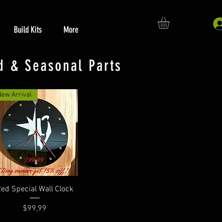
Build Kits
More
d & Seasonal Parts
New Arrival
Hızlı Bakış
ed Special Wall Clock
Fiyat
$99,99