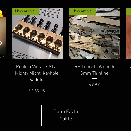
New Arrival
New Arrival
Hızlı Bakış
Hızlı Bakış
Replica Vintage-Style
RS Tremolo Wrench
Mighty Might 'Keyhole'
(8mm Thinline)
Saddles
Fiyat
$9,99
Fiyat
$169,99
Daha Fazla
Yükle